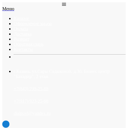
Меню
Каталог
Оформление заказа
Оплата
Доставка
Возврат
Обратная связь
Контакты
г.Казань, ул.Сары Садыковой, д.30, Бизнес центр
"Бахадир", 2 этаж
+7(843) 239-25-88
+7(917) 923-25-88
dialpovl@yandex.ru